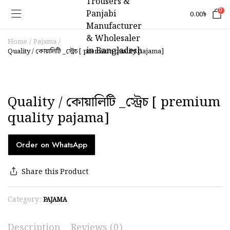
0
0.00
৳
Home
Pajama
Quality / কোয়ালিটি _স্ট্রেচ [ premium quality pajama]
Quality / কোয়ালিটি _স্ট্রেচ [ premium
quality pajama]
Order on WhatsApp
Share this Product
Category:
PAJAMA
Description
Reviews (0)