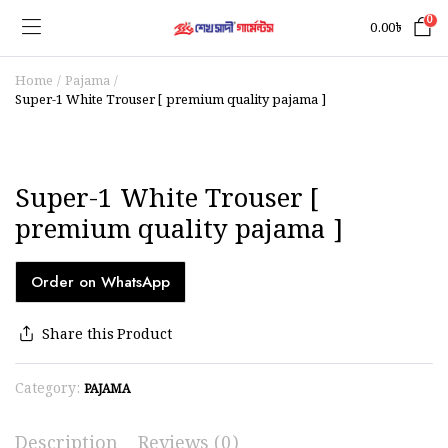
0
0.00
৳
Home
Pajama
Super-1 White Trouser [ premium quality pajama ]
Super-1 White Trouser [
premium quality pajama ]
Order on WhatsApp
Share this Product
Category:
PAJAMA
Description
Reviews (0)